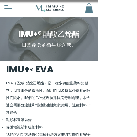
IMU+® 醋酸乙烯酯
日常穿著的衛生舒適感。
IMU+
EVA
®
EVA（乙烯-醋酸乙烯酯）是一種多功能且柔韌的塑
料，以其出色的緩衝性、耐用性以及抗紫外線和耐候
性而聞名。我們的EVA經過特殊抗病毒劑處理，非常
適合需要舒適性和增強衛生性能的應用。這種材料非
常適合：
鞋類和運動裝備
保護性襯墊和緩衝材料
我們的創新方法確保每種解決方案兼具功能性和安全