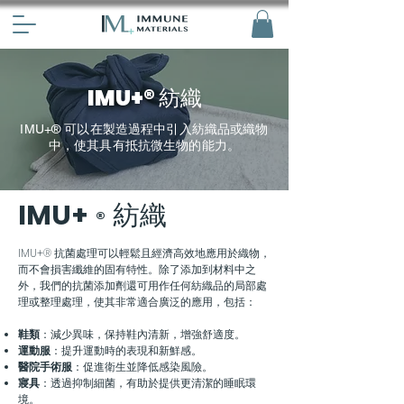
IMU+® 紡織
IMU+® 可以在製造過程中引入紡織品或織物
中，使其具有抵抗微生物的能力。
IMU+
紡織
®
IMU+® 抗菌處理可以輕鬆且經濟高效地應用於織物，
而不會損害纖維的固有特性。除了添加到材料中之
外，我們的抗菌添加劑還可用作任何紡織品的局部處
理或整理處理，使其非常適合廣泛的應用，包括：
鞋類
：減少異味，保持鞋內清新，增強舒適度。
運動服
：提升運動時的表現和新鮮感。
醫院手術服
：促進衛生並降低感染風險。
寢具
：透過抑制細菌，有助於提供更清潔的睡眠環
境。