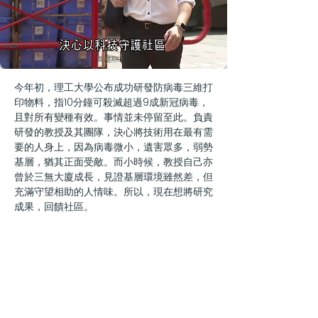
今年初，理工大學公布成功研發防病毒三維打
印物料，指10分鐘可殺滅超過9成新冠病毒，
且對所有變種有效。事情並未停留至此。負責
研發的教授及其團隊，決心將技術用在最有需
要的人身上，因為病毒微小，遺害眾多，弱勢
基層，猶其正面受敵。而小時候，教授自己亦
曾於三無大廈成長，見證基層環境雖然差，但
充滿守望相助的人情味。所以，現在想將研究
成果，回饋社區。